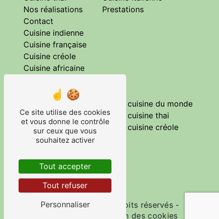
Nos réalisations
Prestations
Contact
Cuisine indienne
Cuisine française
Cuisine créole
Cuisine africaine
Nos prestations
street food
cuisine du monde
Ce site utilise des cookies
verrine
cuisine thai
et vous donne le contrôle
plateau apéro
cuisine créole
sur ceux que vous
pâtisserie maison
souhaitez activer
apéro dinatoire
plat à emporter
Tout accepter
restauration à emporter
Tout refuser
traiteur
Personnaliser
©
Vistalid
- 2026 - Tous droits réservés -
Mentions légales
-
Gestion des cookies