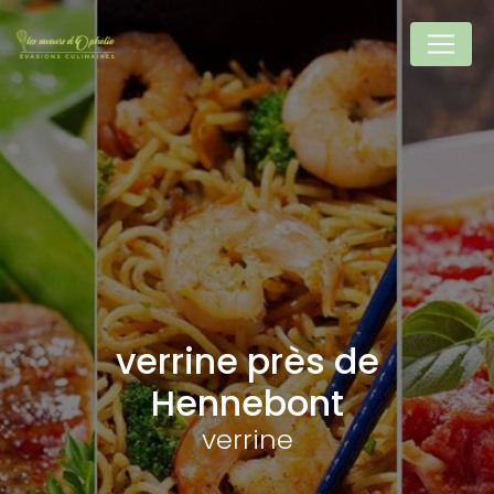
Panneau de gestion des cookies
verrine près de
Hennebont
verrine